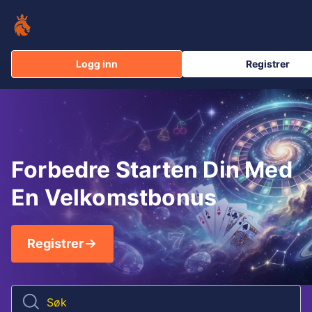
Logg inn
Registrer
Forbedre Starten Din Med
En Velkomstbonus
Registrer