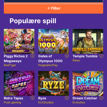
Filter
Populære spill
Piggy Riches 2
Gates of
Temple Tumble
Relax
Megaways
Olympus 1000
RedTiger
PragmaticPlay
Retro Tapes
Ryze
Dream Catcher
Push gaming
ELKStudios
Evolution