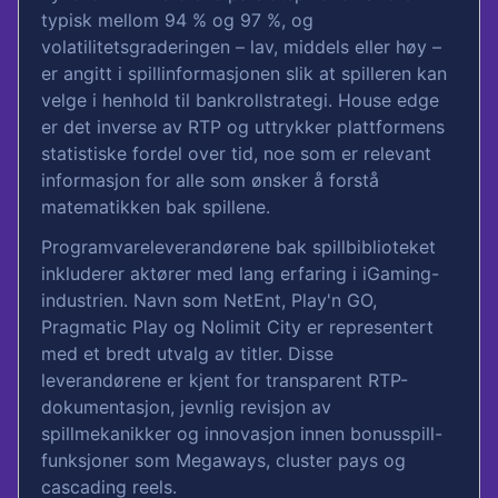
typisk mellom 94 % og 97 %, og
volatilitetsgraderingen – lav, middels eller høy –
er angitt i spillinformasjonen slik at spilleren kan
velge i henhold til bankrollstrategi. House edge
er det inverse av RTP og uttrykker plattformens
statistiske fordel over tid, noe som er relevant
informasjon for alle som ønsker å forstå
matematikken bak spillene.
Programvareleverandørene bak spillbiblioteket
inkluderer aktører med lang erfaring i iGaming-
industrien. Navn som NetEnt, Play'n GO,
Pragmatic Play og Nolimit City er representert
med et bredt utvalg av titler. Disse
leverandørene er kjent for transparent RTP-
dokumentasjon, jevnlig revisjon av
spillmekanikker og innovasjon innen bonusspill-
funksjoner som Megaways, cluster pays og
cascading reels.