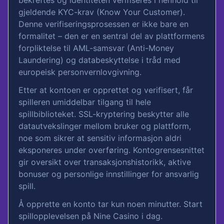
gjeldende KYC-krav (Know Your Customer).
Denne verifiseringsprosessen er ikke bare en
formalitet – den er en sentral del av plattformens
forpliktelse til AML-samsvar (Anti-Money
Laundering) og databeskyttelse i tråd med
europeisk personvernlovgivning.
Etter at kontoen er opprettet og verifisert, får
spilleren umiddelbar tilgang til hele
spillbiblioteket. SSL-kryptering beskytter alle
datautvekslinger mellom bruker og plattform,
noe som sikrer at sensitiv informasjon aldri
eksponeres under overføring. Kontogrensesnittet
gir oversikt over transaksjonshistorikk, aktive
bonuser og personlige innstillinger for ansvarlig
spill.
Å opprette en konto tar kun noen minutter. Start
spillopplevelsen på Nine Casino i dag.