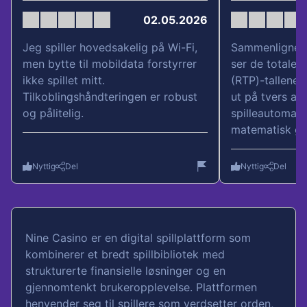
02.05.2026
Jeg spiller hovedsakelig på Wi-Fi,
Sammenlignet
men bytte til mobildata forstyrrer
ser de totale 
ikke spillet mitt.
(RTP)-tallene
Tilkoblingshåndteringen er robust
ut på tvers av
og pålitelig.
spilleautomatti
matematisk gr
Nyttig
Del
Nyttig
Del
Nine Casino er en digital spillplattform som
kombinerer et bredt spillbibliotek med
strukturerte finansielle løsninger og en
gjennomtenkt brukeropplevelse. Plattformen
henvender seg til spillere som verdsetter orden,