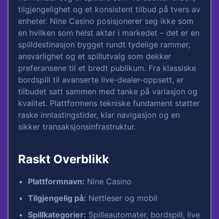
tilgjengelighet og et konsistent tilbud på tvers av
enheter. Nine Casino posisjonerer seg ikke som
en hvilken som helst aktør i markedet – det er en
spilldestinasjon bygget rundt tydelige rammer,
ansvarlighet og et spillutvalg som dekker
preferansene til et bredt publikum. Fra klassiske
bordspill til avanserte live-dealer-oppsett, er
tilbudet satt sammen med tanke på variasjon og
kvalitet. Plattformens tekniske fundament støtter
raske innlastingstider, klar navigasjon og en
sikker transaksjonsinfrastruktur.
Raskt Overblikk
Plattformnavn:
Nine Casino
Tilgjengelig på:
Nettleser og mobil
Spillkategorier:
Spilleautomater, bordspill, live