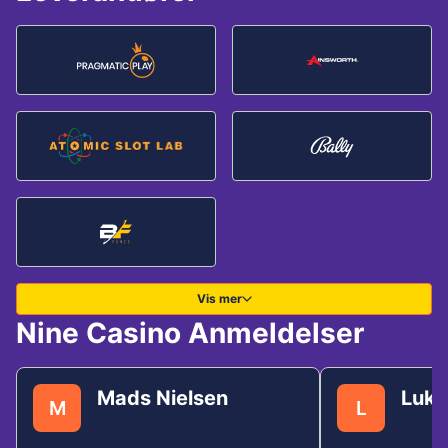
Vis mer
Nine Casino Anmeldelser
Mads Nielsen
Luka
M
L