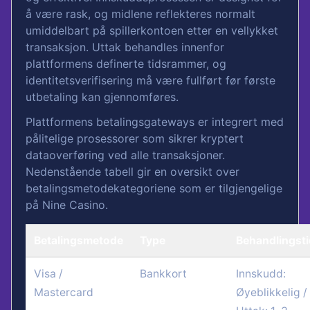
å være rask, og midlene reflekteres normalt
umiddelbart på spillerkontoen etter en vellykket
transaksjon. Uttak behandles innenfor
plattformens definerte tidsrammer, og
identitetsverifisering må være fullført før første
utbetaling kan gjennomføres.
Plattformens betalingsgateways er integrert med
pålitelige prosessorer som sikrer kryptert
dataoverføring ved alle transaksjoner.
Nedenstående tabell gir en oversikt over
betalingsmetodekategoriene som er tilgjengelige
på Nine Casino.
Betalingsmetode
Type
Behandlingsti
Visa /
Bankkort
Innskudd:
Mastercard
Øyeblikkelig /