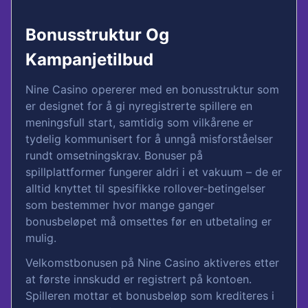
Bonusstruktur Og
Kampanjetilbud
Nine Casino opererer med en bonusstruktur som
er designet for å gi nyregistrerte spillere en
meningsfull start, samtidig som vilkårene er
tydelig kommunisert for å unngå misforståelser
rundt omsetningskrav. Bonuser på
spillplattformer fungerer aldri i et vakuum – de er
alltid knyttet til spesifikke rollover-betingelser
som bestemmer hvor mange ganger
bonusbeløpet må omsettes før en utbetaling er
mulig.
Velkomstbonusen på Nine Casino aktiveres etter
at første innskudd er registrert på kontoen.
Spilleren mottar et bonusbeløp som krediteres i