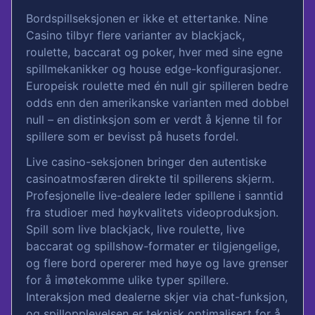
Bordspillseksjonen er ikke et ettertanke. Nine
Casino tilbyr flere varianter av blackjack,
roulette, baccarat og poker, hver med sine egne
spillmekanikker og house edge-konfigurasjoner.
Europeisk roulette med én null gir spilleren bedre
odds enn den amerikanske varianten med dobbel
null – en distinksjon som er verdt å kjenne til for
spillere som er bevisst på husets fordel.
Live casino-seksjonen bringer den autentiske
casinoatmosfæren direkte til spillerens skjerm.
Profesjonelle live-dealere leder spillene i sanntid
fra studioer med høykvalitets videoproduksjon.
Spill som live blackjack, live roulette, live
baccarat og spillshow-formater er tilgjengelige,
og flere bord opererer med høye og lave grenser
for å imøtekomme ulike typer spillere.
Interaksjon med dealerne skjer via chat-funksjon,
og spillopplevelsen er teknisk optimalisert for å