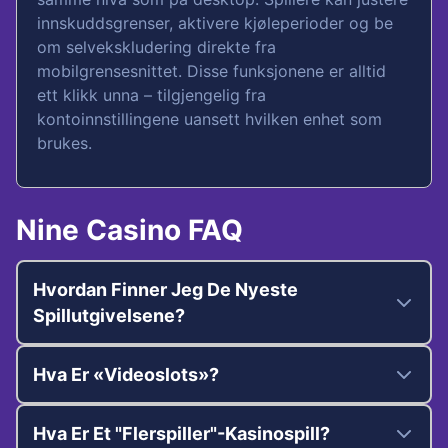
innskuddsgrenser, aktivere kjøleperioder og be
om selvekskludering direkte fra
mobilgrensesnittet. Disse funksjonene er alltid
ett klikk unna – tilgjengelig fra
kontoinnstillingene uansett hvilken enhet som
brukes.
Nine Casino FAQ
Hvordan Finner Jeg De Nyeste
Spillutgivelsene?
Hva Er «videoslots»?
Hva Er Et "flerspiller"-Kasinospill?