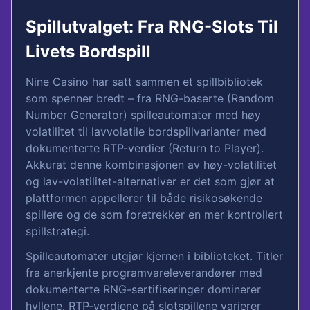
Spillutvalget: Fra RNG-Slots Til
Livets Bordspill
Nine Casino har satt sammen et spillbibliotek
som spenner bredt – fra RNG-baserte (Random
Number Generator) spilleautomater med høy
volatilitet til lavvolatile bordspillvarianter med
dokumenterte RTP-verdier (Return to Player).
Akkurat denne kombinasjonen av høy-volatilitet
og lav-volatilitet-alternativer er det som gjør at
plattformen appellerer til både risikosøkende
spillere og de som foretrekker en mer kontrollert
spillstrategi.
Spilleautomater utgjør kjernen i biblioteket. Titler
fra anerkjente programvareleverandører med
dokumenterte RNG-sertifiseringer dominerer
hyllene. RTP-verdiene på slotspillene varierer