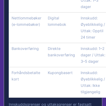
Uttak: 1–3
dager
Nettlommebøker
Digital
Innskudd:
(e-lommebøker)
lommebok
Øyeblikkelig /
Uttak: Opptil
24 timer
Bankoverføring
Direkte
Innskudd: 1–2
bankoverføring
dager / Uttak:
3–5 dager
Forhåndsbetalte
Kupongbasert
Innskudd:
kort
Øyeblikkelig /
Uttak: Ikke
tilgjengelig
Innskuddsgrenser og uttaksgrenser er fastsatt